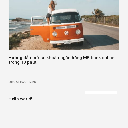
Hướng dẫn mở tài khoản ngân hàng MB bank online
A
trong 10 phút
UNCATEGORIZED
View all
Hello world!