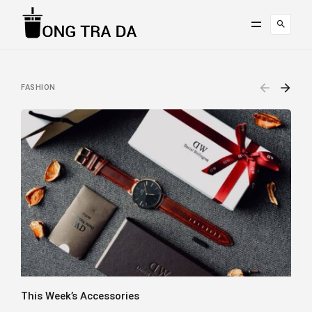
FASHION
This Week’s Accessories
N